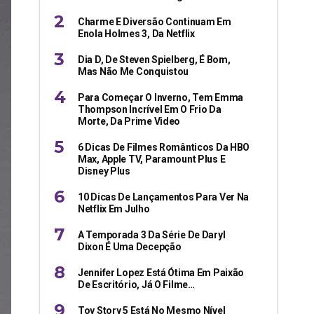
Charme E Diversão Continuam Em
Enola Holmes 3, Da Netflix
Dia D, De Steven Spielberg, É Bom,
Mas Não Me Conquistou
Para Começar O Inverno, Tem Emma
Thompson Incrível Em O Frio Da
Morte, Da Prime Video
6 Dicas De Filmes Românticos Da HBO
Max, Apple TV, Paramount Plus E
Disney Plus
10 Dicas De Lançamentos Para Ver Na
Netflix Em Julho
A Temporada 3 Da Série De Daryl
Dixon É Uma Decepção
Jennifer Lopez Está Ótima Em Paixão
De Escritório, Já O Filme…
Toy Story 5 Está No Mesmo Nível