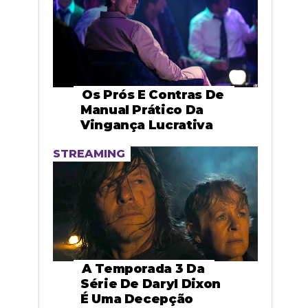
Os Prós E Contras De
Manual Prático Da
Vingança Lucrativa
STREAMING
A Temporada 3 Da
Série De Daryl Dixon
É Uma Decepção