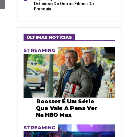
Delicioso Do Outros Filmes Da
Franquia
ÚLTIMAS NOTÍCIAS
STREAMING
Rooster É Um Série
Que Vale A Pena Ver
Na HBO Max
STREAMING