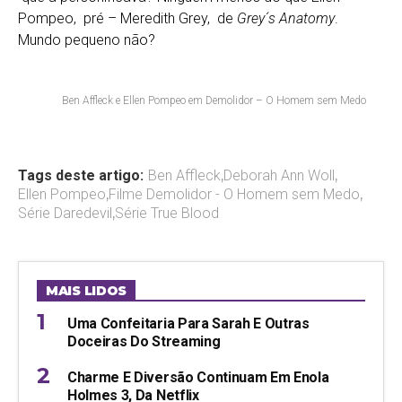
Pompeo, pré – Meredith Grey, de
Grey´s Anatomy
.
Mundo pequeno não?
Ben Affleck e Ellen Pompeo em Demolidor – O Homem sem Medo
Tags deste artigo:
Ben Affleck
,
Deborah Ann Woll
,
Ellen Pompeo
,
Filme Demolidor - O Homem sem Medo
,
Série Daredevil
,
Série True Blood
MAIS LIDOS
Uma Confeitaria Para Sarah E Outras
Doceiras Do Streaming
Charme E Diversão Continuam Em Enola
Holmes 3, Da Netflix