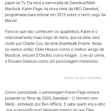
papel na TV. Ela será a namorada de Daredevil/Matt
Murdock, Karen Page, na nova série da HBO,
Daredevi
l,
programada para estrear em 2015 sobre o herói cego da
Marvel.
Para os que não conhecem os quadrinhos, Karen é o
relacionamento mais longo do herói, que na série será
vivido por Charlie Cox, da série
Boardwalk
Empire
. Ainda
no elenco estão Elder Henson como o melhor amigo de
Murdock, Vincent D’Onofrio como Kingpin , o rei do crime,
e Rosario Dawson como um personagem misterioso.
Charlie Cox será o Demolidor
Como curiosidade, o personagem Karen Page estava
presente no filme de 2003,
Daredevil – O Homem sem
Medo,
estrelado por Ben Affleck. E sabe quem era a atriz
que a personificava? Ninguém menos do que Ellen