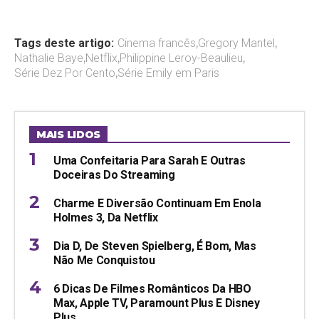
Tags deste artigo:
Cinema francês
,
Gregory Mantel
,
Nathalie Baye
,
Netflix
,
Philippine Leroy-Beaulieu
,
Série Dez Por Cento
,
Série Emily em Paris
MAIS LIDOS
Uma Confeitaria Para Sarah E Outras
Doceiras Do Streaming
Charme E Diversão Continuam Em Enola
Holmes 3, Da Netflix
Dia D, De Steven Spielberg, É Bom, Mas
Não Me Conquistou
6 Dicas De Filmes Românticos Da HBO
Max, Apple TV, Paramount Plus E Disney
Plus