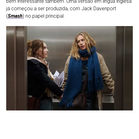
bem interessante também. Uma versão em língua inglesa
já começou a ser produzida, com Jack Davenport
(
Smash
) no papel principal.