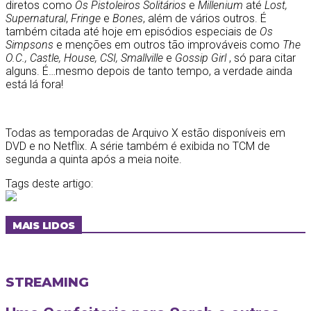
diretos como
Os Pistoleiros Solitários
e
Millenium
até
Los
t,
Supernatural
,
Fringe
e
Bones
, além de vários outros. É
também citada até hoje em episódios especiais de
Os
Simpsons
e menções em outros tão improváveis como
The
O.C., Castle, House, CSI, Smallville
e
Gossip Girl
, só para citar
alguns. É…mesmo depois de tanto tempo, a verdade ainda
está lá fora!
Todas as temporadas de Arquivo X estão disponíveis em
DVD e no Netflix. A série também é exibida no TCM de
segunda a quinta após a meia noite.
Tags deste artigo:
MAIS LIDOS
STREAMING