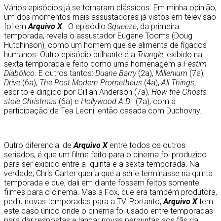
Vários episódios já se tornaram clássicos. Em minha opinião,
um dos momentos mais assustadores já vistos em televisão
foi em
Arquivo X
. O episódio
Squeeze
, da primeira
temporada, revela o assustador Eugene Tooms (Doug
Hutchinson), como um homem que se alimenta de fígados
humanos. Outro episódio brilhante é a
Triangle
, exibido na
sexta temporada e feito como uma homenagem a
Festim
Diabólico
. E outros tantos:
Duane Barry
(2a),
Millenium
(7a),
Drive
(6a),
The Post Modern Prometheus
(4a),
All Things
,
escrito e dirigido por Gillian Anderson (7a),
How the Ghosts
stole Christmas
(6a) e
Hollywood A.D.
(7a), com a
participação de Tea Leoni, então casada com Duchovny.
Outro diferencial de
Arquivo X
entre todos os outros
seriados, é que um filme feito para o cinema foi produzido
para ser exibido entre a quinta e a sexta temporada. Na
verdade, Chris Carter queria que a série terminasse na quinta
temporada e que, dali em diante fossem feitos somente
filmes para o cinema. Mas a Fox, que era também produtora,
pediu novas temporadas para a TV. Portanto,
Arquivo X
tem
este caso único onde o cinema foi usado entre temporadas
para dar respostas e lançar novas perguntas aos fãs da