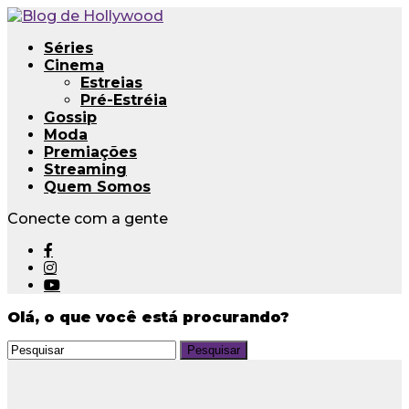
Séries
Cinema
Estreias
Pré-Estréia
Gossip
Moda
Premiações
Streaming
Quem Somos
Conecte com a gente
Olá, o que você está procurando?