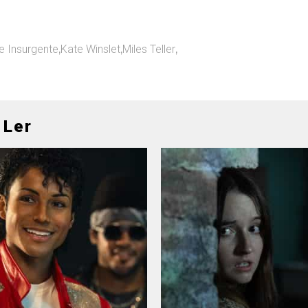
e Insurgente
,
Kate Winslet
,
Miles Teller
,
 Ler