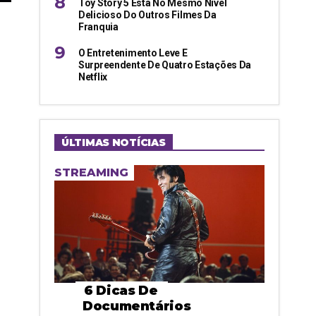
Toy Story 5 Está No Mesmo Nível
Delicioso Do Outros Filmes Da
Franquia
O Entretenimento Leve E
Surpreendente De Quatro Estações Da
Netflix
ÚLTIMAS NOTÍCIAS
STREAMING
6 Dicas De
Documentários