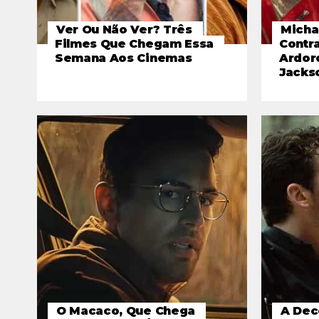
Ver Ou Não Ver? Três
Micha
Filmes Que Chegam Essa
Contr
Semana Aos Cinemas
Ardor
Jackso
O Macaco, Que Chega
A Dec