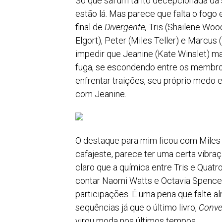
Só que saí um tanto decepcionada da 
estão lá. Mas parece que falta o fogo 
final de
Divergente,
Tris (Shailene Wood
Elgort), Peter (Miles Teller) e Marcu
impedir que Jeanine (Kate Winslet) m
fuga, se escondendo entre os membros
enfrentar traições, seu próprio medo 
com Jeanine.
O destaque para mim ficou com Miles 
cafajeste, parece ter uma certa vibr
claro que a química entre Tris e Quat
contar Naomi Watts e Octavia Spence
participações. É uma pena que falte 
sequências já que o último livro,
Conve
virou moda nos últimos tempos.