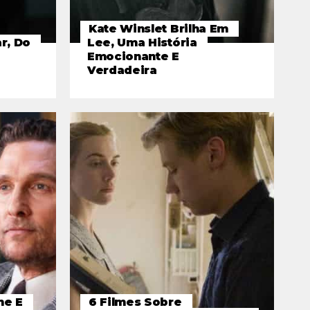
Kate Winslet Brilha Em
r, Do
Lee, Uma História
Emocionante E
Verdadeira
me E
6 Filmes Sobre