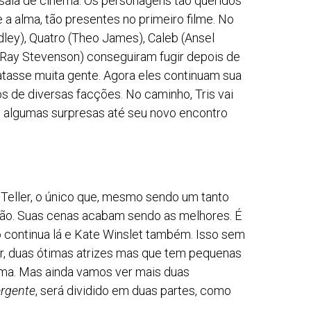
sala de cinema. Os personagens tão queridos
e a alma, tão presentes no primeiro filme. No
ley), Quatro (Theo James), Caleb (Ansel
s (Ray Stevenson) conseguiram fugir depois de
atasse muita gente. Agora eles continuam sua
 de diversas facções. No caminho, Tris vai
e algumas surpresas até seu novo encontro
Teller, o único que, mesmo sendo um tanto
ação. Suas cenas acabam sendo as melhores. É
ro continua lá e Kate Winslet também. Isso sem
r, duas ótimas atrizes mas que tem pequenas
alma. Mas ainda vamos ver mais duas
rgente
, será dividido em duas partes, como