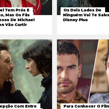
el Tem Prós E
Os Dois Lados De
as, Mas Os Fãs
Ninguém Vai Te Salva
osos De Michael
Disney Plus
n Vão Curtir
epção Com Entre
Para Conhecer O Fil