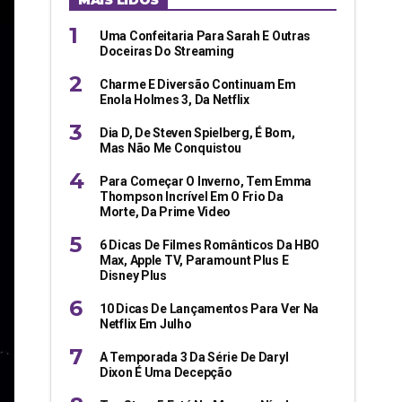
MAIS LIDOS
Uma Confeitaria Para Sarah E Outras
Doceiras Do Streaming
Charme E Diversão Continuam Em
Enola Holmes 3, Da Netflix
Dia D, De Steven Spielberg, É Bom,
Mas Não Me Conquistou
Para Começar O Inverno, Tem Emma
Thompson Incrível Em O Frio Da
Morte, Da Prime Video
6 Dicas De Filmes Românticos Da HBO
Max, Apple TV, Paramount Plus E
Disney Plus
10 Dicas De Lançamentos Para Ver Na
Netflix Em Julho
A Temporada 3 Da Série De Daryl
Dixon É Uma Decepção