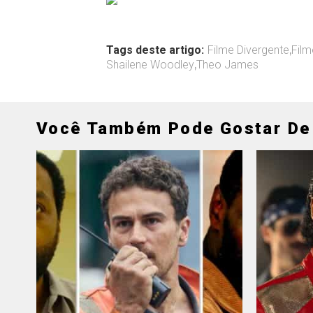
Tags deste artigo:
Filme Divergente
,
Film
Shailene Woodley
,
Theo James
Você Também Pode Gostar De