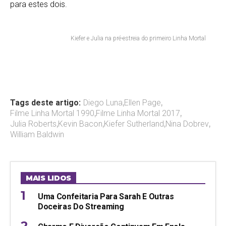
para estes dois.
Kiefer e Julia na pré-estreia do primeiro Linha Mortal
Tags deste artigo:
Diego Luna
,
Ellen Page
,
Filme Linha Mortal 1990
,
Filme Linha Mortal 2017
,
Julia Roberts
,
Kevin Bacon
,
Kiefer Sutherland
,
Nina Dobrev
,
William Baldwin
MAIS LIDOS
Uma Confeitaria Para Sarah E Outras
Doceiras Do Streaming