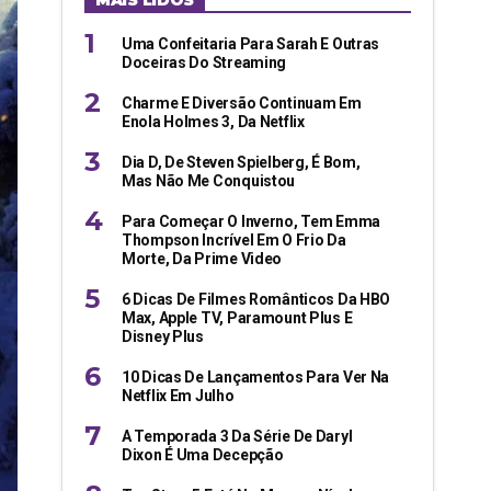
MAIS LIDOS
Uma Confeitaria Para Sarah E Outras
Doceiras Do Streaming
Charme E Diversão Continuam Em
Enola Holmes 3, Da Netflix
Dia D, De Steven Spielberg, É Bom,
Mas Não Me Conquistou
Para Começar O Inverno, Tem Emma
Thompson Incrível Em O Frio Da
Morte, Da Prime Video
6 Dicas De Filmes Românticos Da HBO
Max, Apple TV, Paramount Plus E
Disney Plus
10 Dicas De Lançamentos Para Ver Na
Netflix Em Julho
A Temporada 3 Da Série De Daryl
Dixon É Uma Decepção