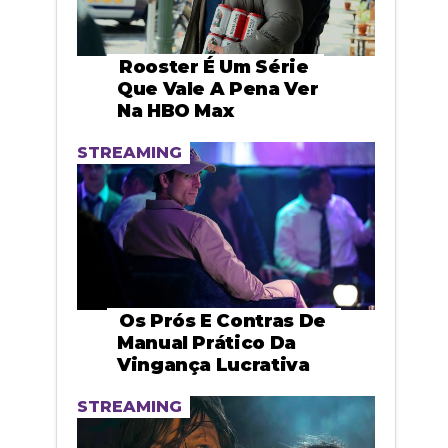
Rooster É Um Série
Que Vale A Pena Ver
Na HBO Max
STREAMING
Os Prós E Contras De
Manual Prático Da
Vingança Lucrativa
STREAMING