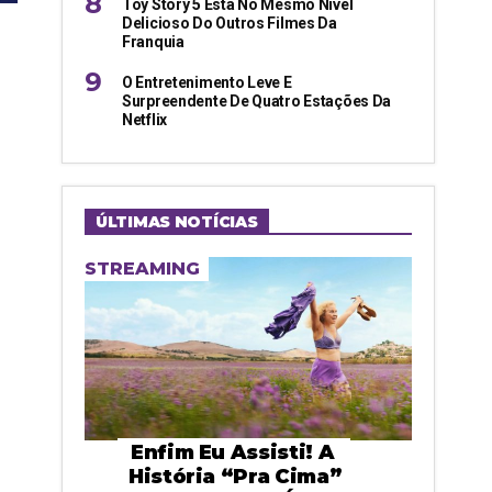
Toy Story 5 Está No Mesmo Nível
Delicioso Do Outros Filmes Da
Franquia
O Entretenimento Leve E
Surpreendente De Quatro Estações Da
Netflix
ÚLTIMAS NOTÍCIAS
STREAMING
Enfim Eu Assisti! A
História “pra Cima”