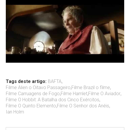
Tags deste artigo:
BAFTA
,
Filme Alien o Oitavo Passageiro
,
Filme Brazil o filme
,
Filme Carruagens de Fogo
,
Filme Hamlet
,
Filme O Aviador
,
Filme O Hobbit: A Batalha dos Cinco Exércitos
,
Filme O Quinto Elemento
,
Filme O Senhor dos Anéis
,
Ian Holm