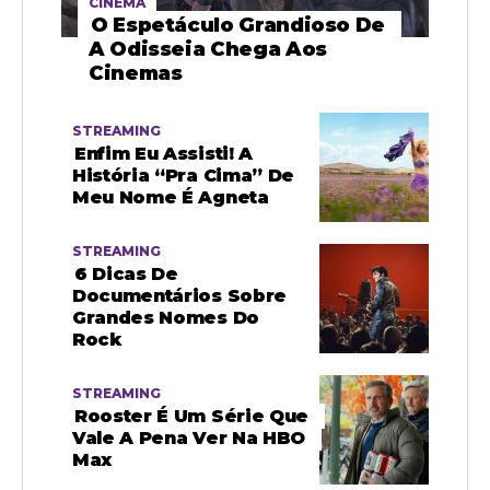
CINEMA
O Espetáculo Grandioso De
A Odisseia Chega Aos
Cinemas
STREAMING
Enfim Eu Assisti! A
História “pra Cima” De
Meu Nome É Agneta
STREAMING
6 Dicas De
Documentários Sobre
Grandes Nomes Do
Rock
STREAMING
Rooster É Um Série Que
Vale A Pena Ver Na HBO
Max