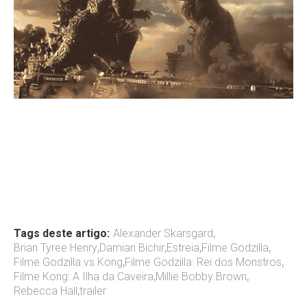
Tags deste artigo:
Alexander Skarsgard
,
Brian Tyree Henry
,
Damian Bichir
,
Estreia
,
Filme Godzilla
,
Filme Godzilla vs Kong
,
Filme Godzilla: Rei dos Monstros
,
Filme Kong: A Ilha da Caveira
,
Millie Bobby Brown
,
Rebecca Hall
,
trailer