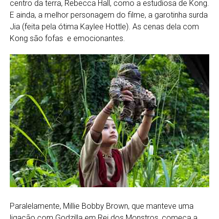
centro da terra, Rebecca Hall, como a estudiosa de Kong.
E ainda, a melhor personagem do filme, a garotinha surda
Jia (feita pela ótima Kaylee Hottle). As cenas dela com
Kong são fofas e emocionantes.
Paralelamente, Millie Bobby Brown, que manteve uma
ligação com Godzilla em Rei dos Monstros, começa a