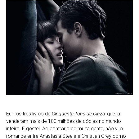
Eu li os três livros de
Cinquenta Tons de Cinza,
que já
venderam mais de 100 milhões de cópias no mundo
inteiro. E gostei. Ao contrário de muita gente, não vi o
romance entre Anastasia Steele e Christian Grey como