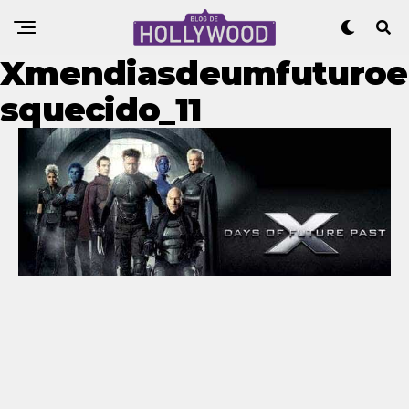
Xmendiasdeumfuturoe
Squecido_11